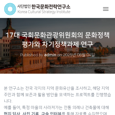
내비게
17대 국회문화관광위원회의 문화정책
평가와 차기정책과제 연구
Published by
admin
on
2025년 08월 04일
본 연구소는 전국 각지의 지역 문화유산을 조사하고, 해당 지역
주민과 함께 보존과 활용 방안을 모색하는 프로젝트를 진행했습
니다.
예를 들어, 특정 마을의 사라져가는 전통 의례나 건축물에 대해
현지 답사, 사진 기록, 구술 인터뷰
를 통해 자료를 수집했으며,